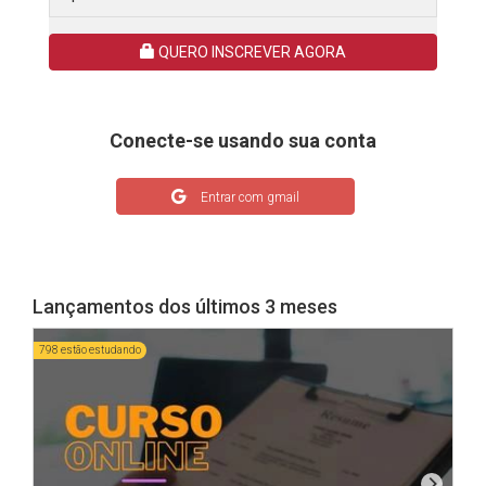
QUERO INSCREVER AGORA
Conecte-se usando sua conta
Entrar com gmail
Lançamentos dos últimos 3 meses
798 estão estudando
1605