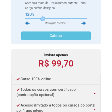
Acesso a mais de 1.200 cursos durante 1 ano
especialmente nos anos iniciais da sua educação. A
Carga horária desejada
alfabetização é uma das primeiras conquistas na jornada
120h
educacional de uma criança, e ela desempenha um papel
Mova para escolher
fundamental na definição de seu sucesso nos anos
subsequentes e na vida adulta. Não perca tempo,
Calcular
aproveite para aprimorar seus conhecimentos.
Desejamos a você bons estudos!
Invista apenas
R$ 99,70
Curso 100% online
Todos os cursos com certificado
(contratação opcional)
Acesso ilimitado a todos os cursos do portal
por 1 ano inteiro