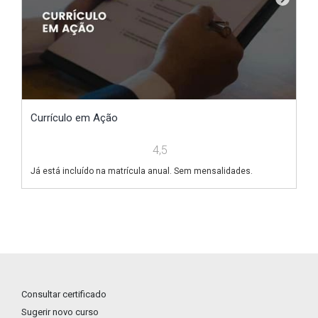
Currículo em Ação
V
4,5
Já está incluído na matrícula anual. Sem mensalidades.
Já
Consultar certificado
Sugerir novo curso