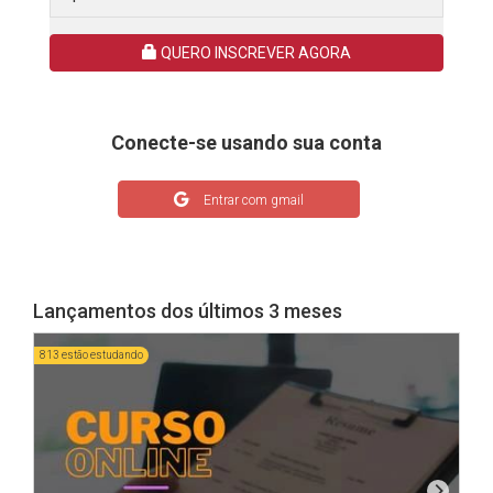
QUERO INSCREVER AGORA
Conecte-se usando sua conta
Entrar com gmail
Lançamentos dos últimos 3 meses
813 estão estudando
1621