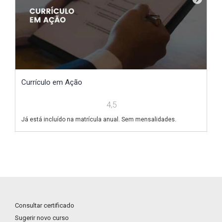
Currículo em Ação
V
4,5
Já está incluído na matrícula anual. Sem mensalidades.
Já
Consultar certificado
Sugerir novo curso