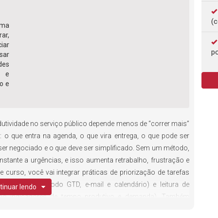
(c
ema
ar,
iar
po
sar
des
o e
o e
utividade no serviço público depende menos de “correr mais”
: o que entra na agenda, o que vira entrega, o que pode ser
 ser negociado e o que deve ser simplificado. Sem um método,
onstante a urgências, e isso aumenta retrabalho, frustração e
e curso, você vai integrar práticas de priorização de tarefas
 (incluindo método GTD, e-mail e calendário) e leitura de
tinuar lendo
omo indicadores de tempo produtivo e demanda). Também
tempo e como processos mais simples e digitais ajudam a