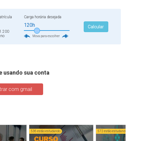
trícula
Carga horária desejada
120h
Calcular
1.200
ano
Mova para escolher
e usando sua conta
rar com gmail
536 estão estudando
572 estão estudando