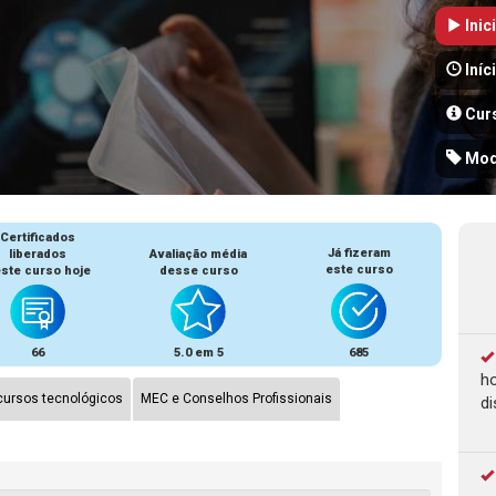
Inic
Iníc
Cur
Mod
Certificados
Já fizeram
liberados
Avaliação média
este curso
ste curso hoje
desse curso
66
5.0 em 5
685
ho
ursos tecnológicos
MEC e Conselhos Profissionais
di