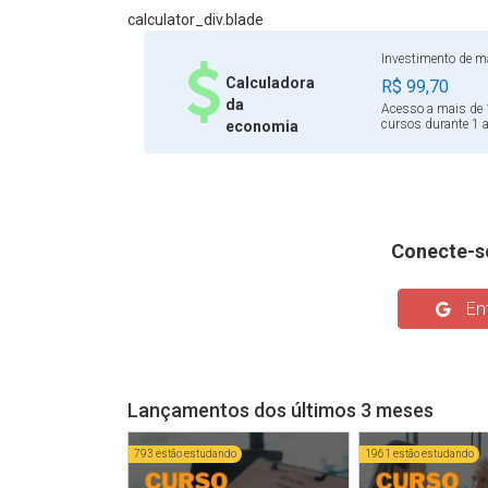
melhorar entregas com responsabilidade.
calculator_div.blade
Investimento de ma
Calculadora
R$ 99,70
da
Acesso a mais de 
cursos durante 1 
economia
Conecte-s
Ent
Lançamentos dos últimos 3 meses
793 estão estudando
1961 estão estudando