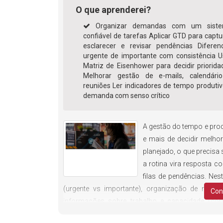
O que aprenderei?
Organizar demandas com um sist
confiável de tarefas Aplicar GTD para captur
esclarecer e revisar pendências Diferenc
urgente de importante com consistência U
Matriz de Eisenhower para decidir priorida
Melhorar gestão de e-mails, calendári
reuniões Ler indicadores de tempo produtiv
demanda com senso crítico
A gestão do tempo e prod
e mais de decidir melhor
planejado, o que precisa
a rotina vira resposta c
filas de pendências. Nest
(urgente vs importante), organização de rotinas
Con
informações sobre trabalho e capacidade (c
discutirá como burocracia excessiva consome 