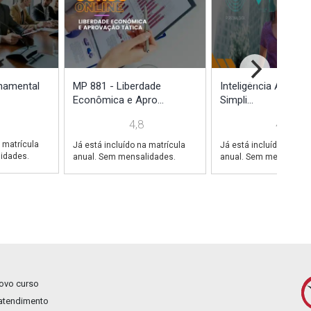
C
namental
MP 881 - Liberdade
Inteligência Artificia
Econômica e Apro...
Simpli...
4,8
4,0
 matrícula
Já está incluído na matrícula
Já está incluído na mat
idades.
anual. Sem mensalidades.
anual. Sem mensalidad
novo curso
 atendimento