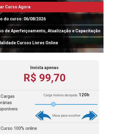
iar Curso Agora
io do curso: 06/08/2026
so de Aperfeiçoamento, Atualização e Capacitação
alidade Cursos Livres Online
Invista apenas
R$ 99,70
120h
Carga horária desejada
Cargas
rárias
sponíveis
Mova para escolher
Curso 100% online