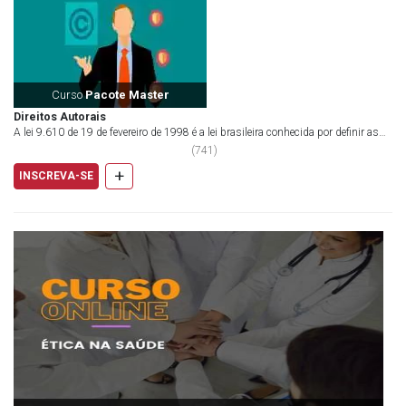
Curso
Pacote Master
Direitos Autorais
A lei 9.610 de 19 de fevereiro de 1998 é a lei brasileira conhecida por definir as
regras sobre direitos aut...
(
741
)
+
INSCREVA-SE