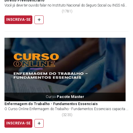
Direito Previdenciário
Você já deve ter ouvido falar no Instituto Nacional do Seguro Social ou INSS não
é mesmo...
(
1781
)
+
INSCREVA-SE
Curso
Pacote Master
Enfermagem do Trabalho - Fundamentos Essenciais
O Curso Online Enfermagem do Trabalho - Fundamentos Essenciais capacita o
participante a atuar nos ambulatór...
(
3235
)
+
INSCREVA-SE