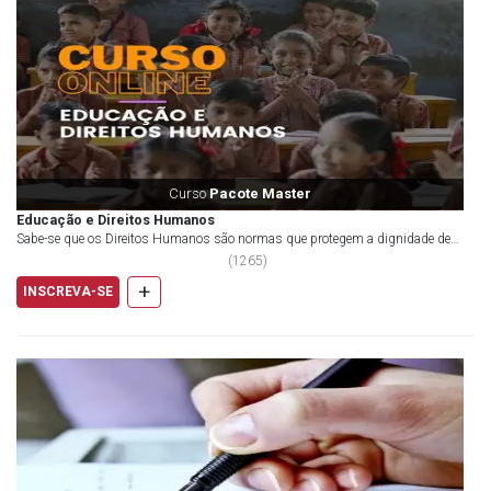
Curso
Pacote Master
Educação e Direitos Humanos
Sabe-se que os Direitos Humanos são normas que protegem a dignidade de
todos os seres humanos, ou seja, de toda a h...
(
1265
)
+
INSCREVA-SE