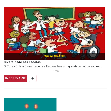
Curso GRÁTIS
Diversidade nas Escolas
O Curso Online Diversidade nas Escolas traz um grande conteúdo sobre o
convívio entre as diferenças no ambiente esc...
(
3732
)
+
INSCREVA-SE