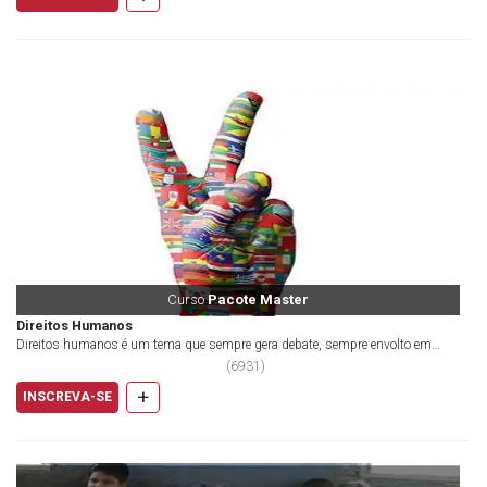
Curso
Pacote Master
Direitos Humanos
Direitos humanos é um tema que sempre gera debate, sempre envolto em
polêmicas e assuntos que chamam a...
(
6931
)
+
INSCREVA-SE