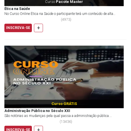
Curso
Pacote Master
Ética na Saúde
No Curso Online Ética na Saúde o participante terá um conteúdo de alta
relevância no se que refere às questões da c...
(
4973
)
+
INSCREVA-SE
Curso GRÁTIS
Administração Pública no Século XXI
São notórias as mudanças pela qual passa a administração pública.
Questionar, refletir e conhecer essas transformaç...
(
13436
)
+
INSCREVA-SE