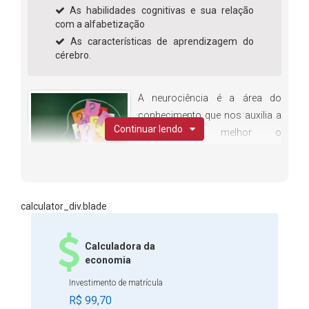
As habilidades cognitivas e sua relação
com a alfabetização
As características de aprendizagem do
cérebro.
A neurociência é a área do
conhecimento que nos auxilia a
Continuar lendo
compreender melhor o
funcionamento do sistema
nervoso e do corpo humano. Tal
área é complexa, uma vez que ela estuda a cognição, o
comportamento, a anatomia cerebral, as funções ligadas
calculator_div.blade
ao sistema nervoso e suas implicações etc. Sabe-se que
a neurociência é muito importante na educação, pois ela
Calculadora da
nos auxilia a compreender, de forma mais precisa, como
economia
as crianças aprendem a ler e a escrever e como os
Investimento de matrícula
educadores podem potencializar o aprendizado delas.
R$ 99,70
Dessa maneira, com o auxílio da neurociência, o