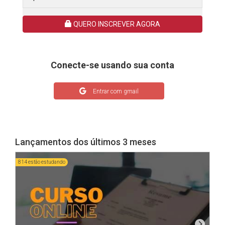
QUERO INSCREVER AGORA
Conecte-se usando sua conta
Entrar com gmail
Lançamentos dos últimos 3 meses
814 estão estudando
1621