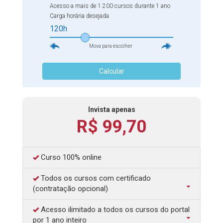
Acesso a mais de 1.200 cursos durante 1 ano
professor alfabetizador pode explorar melhor as letras, os
Carga horária desejada
sons, as palavras e os cinco sentidos, tornando os
120h
processos de alfabetização e de ensino-aprendizagem
mais significativos para as crianças. Então, como tornar
Mova para escolher
a alfabetização mais eficaz? Qual é a importância da
Calcular
neurociência na alfabetização? Pensando nessas
questões, o nosso portal elaborou o Curso Online
Neurociência e a Alfabetização que discute o
funcionamento do cérebro e seus processos, as
Invista apenas
R$ 99,70
estruturas cerebrais e os neurotransmissores, como
explorar os cinco sentidos na escola, as habilidades
cognitivas e a alfabetização e muito mais.
Curso 100% online
Todos os cursos com certificado
(contratação opcional)
Acesso ilimitado a todos os cursos do portal
por 1 ano inteiro