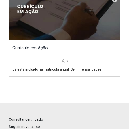
Currículo em Ação
V
4,5
Já está incluído na matrícula anual. Sem mensalidades.
Já
Consultar certificado
Sugerir novo curso