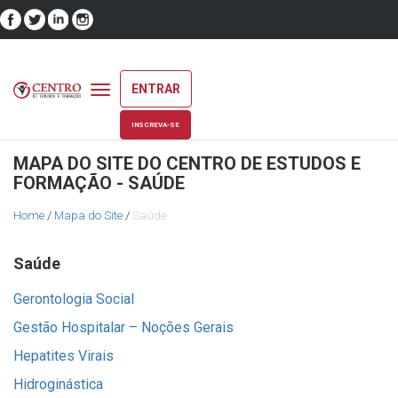
ENTRAR
Toggle
navigation
INSCREVA-SE
MAPA DO SITE DO CENTRO DE ESTUDOS E
FORMAÇÃO - SAÚDE
Home
/
Mapa do Site
/
Saúde
Saúde
Gerontologia Social
Gestão Hospitalar – Noções Gerais
Hepatites Virais
Hidroginástica